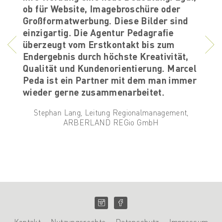
ob für Website, Imagebroschüre oder
meist
Großformatwerbung. Diese Bilder sind
hist
einzigartig. Die Agentur Pedagrafie
reprä
elier,
überzeugt vom Erstkontakt bis zum
Groß
Endergebnis durch höchste Kreativität,
Licht
Qualität und Kundenorientierung. Marcel
einzi
Peda ist ein Partner mit dem man immer
einge
wieder gerne zusammenarbeitet.
der R
Stephan Lang, Leitung Regionalmanagement,
ARBERLAND REGio GmbH
Kontakt
Nutzungsrechte
Datenschutz
Impressum