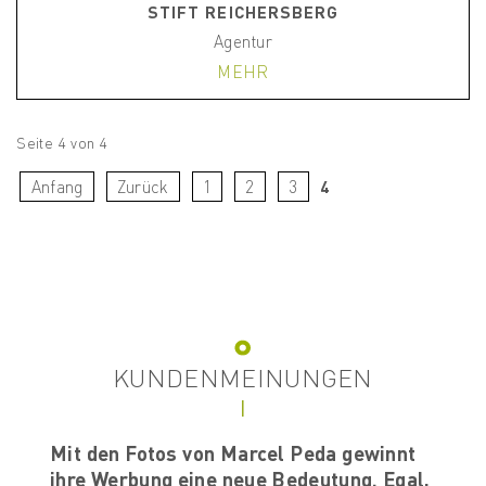
STIFT REICHERSBERG
Agentur
MEHR
Seite 4 von 4
Anfang
Zurück
1
2
3
4
KUNDENMEINUNGEN
en
Mit den Fotos von Marcel Peda gewinnt
Eine
ihre Werbung eine neue Bedeutung. Egal,
erwec